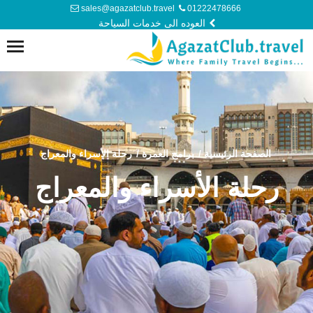
sales@agazatclub.travel
01222478666
العوده الى خدمات السياحة
الصفحة الرئيسية
/
برامج العمرة
/
رحلة الأسراء والمعراج
رحلة الأسراء والمعراج