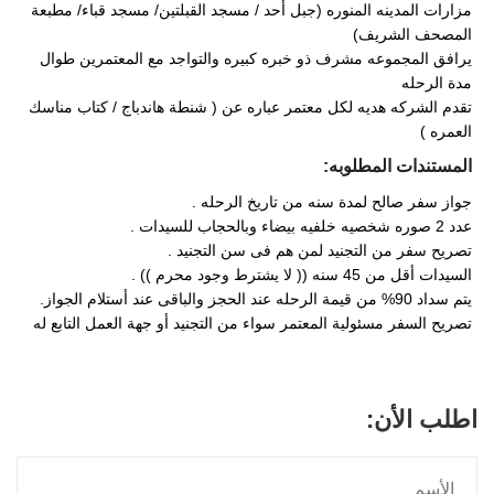
مزارات المدينه المنوره (جبل أحد / مسجد القبلتين/ مسجد قباء/ مطبعة
المصحف الشريف)
يرافق المجموعه مشرف ذو خبره كبيره والتواجد مع المعتمرين طوال
مدة الرحله
تقدم الشركه هديه لكل معتمر عباره عن ( شنطة هاندباج / كتاب مناسك
العمره )
المستندات المطلوبه:
جواز سفر صالح لمدة سنه من تاريخ الرحله .
عدد 2 صوره شخصيه خلفيه بيضاء وبالحجاب للسيدات .
تصريح سفر من التجنيد لمن هم فى سن التجنيد .
السيدات أقل من 45 سنه (( لا يشترط وجود محرم )) .
يتم سداد 90% من قيمة الرحله عند الحجز والباقى عند أستلام الجواز.
تصريح السفر مسئولية المعتمر سواء من التجنيد أو جهة العمل التابع له
اطلب الأن: