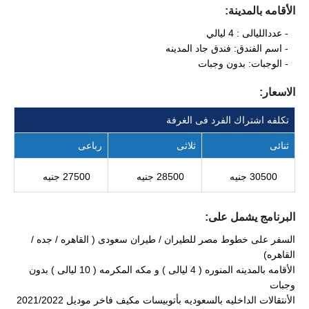
الأقامه بالمدينة:
- عددالليالى : 4 ليالي
- اسم الفندق: فندق جاد المدينه
- الوجبات: بدون وجبات
الاسعار:
تكلفه اشتراك الفرد فى الغرفة
ثنائى
ثلاثى
رباعى
30500 جنيه
28500 جنيه
27500 جنيه
البرنامج يشمل على:
السفر على خطوط مصر للطيران / طيران سعودى ( القاهره / جده /
القاهره)
الأقامه بالمدينه المنوره ( 4 ليالى ) و مكه المكرمه ( 10 ليالى ) بدون
وجبات
الأنتقالات الداخليه بالسعوديه بأتوبيسات مكيف فاخر موديل 2021/2022