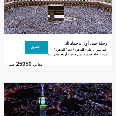
رحلة جماد أول // جماد ثانى
التفاصيل
خط سير الرحله: ( القاهرة / جدة / القاهرة )
مده الرحلة: خمسة عشرة يوما - أربعه عشر ليله
25950
تبدأ من
جنيه