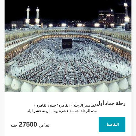
رحلة جماد أول
خط سير الرحله: ( القاهرة / جدة / القاهرة )
مده الرحلة: خمسة عشرة يوما - أربعه عشر ليله
27500
التفاصيل
تبدأ من
جنيه