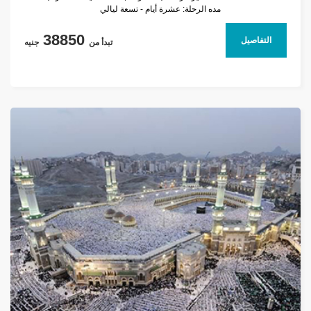
مده الرحلة: عشرة أيام - تسعة ليالي
38850
التفاصيل
تبدأ من
جنيه