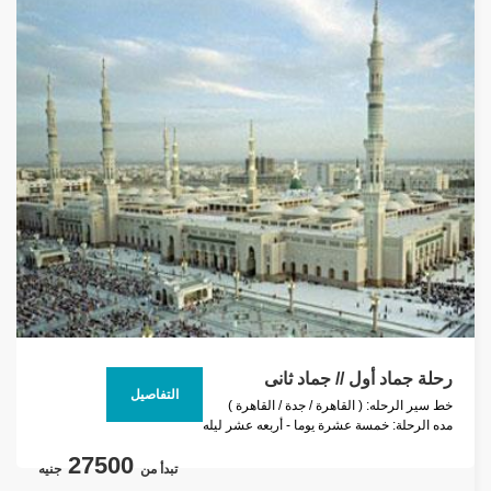
رحلة جماد أول // جماد ثانى
التفاصيل
خط سير الرحله: ( القاهرة / جدة / القاهرة )
مده الرحلة: خمسة عشرة يوما - أربعه عشر ليله
27500
تبدأ من
جنيه