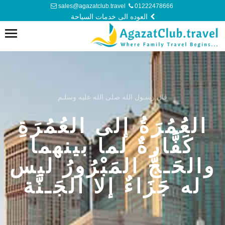
sales@agazatclub.travel
01222478666
العوده الى خدمات السياحة
قال رسـول الله ‏صلى الله عليه وسلـم
العُمُرَةُ إلى العُمُرَةِ
كَفَّارةٌ لما بينهما
والحَـجُّ المَبْرُورُ ليس
له جَزَاءٌ إلا الجَـنَّة