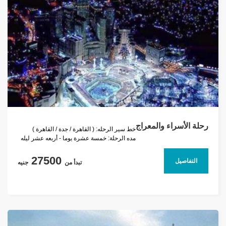
رحلة الأسراء والمعراج
خط سير الرحله: ( القاهرة / جدة / القاهرة )
مده الرحلة: خمسة عشرة يوما - أربعه عشر ليله
27500
التفاصيل
تبدأ من
جنيه