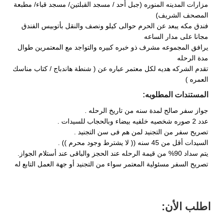
مزارات المدينه المنوره (جبل أحد / مسجد القبلتين/ مسجد قباء/ مطبعة
المصحف الشريف)
فندق مكه يبعد عن الحرم حوالى كيلو ونصف والنقل بأتوبيس الفندق
مجانا على مدار الساعه
يرافق المجموعه مشرف ذو خبره كبيره والتواجد مع المعتمرين طوال
مدة الرحله
تقدم الشركه هديه لكل معتمر عباره عن ( شنطة هاندباج / كتاب مناسك
العمره )
المستندات المطلوبه:
جواز سفر صالح لمدة سنه من تاريخ الرحله .
عدد 2 صوره شخصيه خلفيه بيضاء وبالحجاب للسيدات .
تصريح سفر من التجنيد لمن هم فى سن التجنيد .
السيدات أقل من 45 سنه (( لا يشترط وجود محرم )) .
يتم سداد 90% من قيمة الرحله عند الحجز والباقى عند أستلام الجواز.
تصريح السفر مسئولية المعتمر سواء من التجنيد أو جهة العمل التابع له
اطلب الأن: