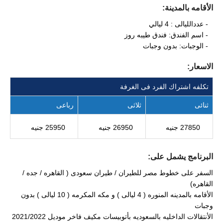
الأقامه بالمدينة:
- عددالليالى : 4 ليالي
- اسم الفندق: فندق طيبه روز
- الوجبات: بدون وجبات
الاسعار:
تكلفه اشتراك الفرد فى الغرفة
ثنائى
ثلاثى
رباعى
27850 جنيه
26950 جنيه
25950 جنيه
البرنامج يشمل على:
السفر على خطوط مصر للطيران / طيران سعودى ( القاهره / جده /
القاهره)
الأقامه بالمدينه المنوره ( 4 ليالى ) و مكه المكرمه ( 10 ليالى ) بدون
وجبات
الأنتقالات الداخليه بالسعوديه بأتوبيسات مكيف فاخر موديل 2021/2022