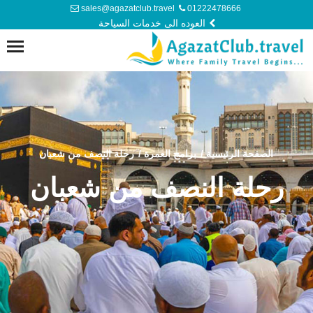
sales@agazatclub.travel
01222478666
العوده الى خدمات السياحة
الصفحة الرئيسية
/
برامج العمرة
/
رحلة النصف من شعبان
رحلة النصف من شعبان