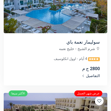
سوليمار نعمة باي
شرم الشيخ
- خليج نعمه
4 أيام
- اوول انكلوسيف
2800 ج م
التفاصيل
عرض شهر العسل
الأكثر مبيعا