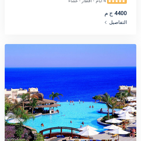
4 أيام
- افطار - عشاء
4400 ج م
التفاصيل