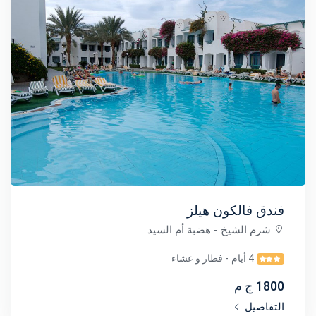
فندق فالكون هيلز
شرم الشيخ
- هضبة أم السيد
4 أيام
- فطار و عشاء
1800 ج م
التفاصيل