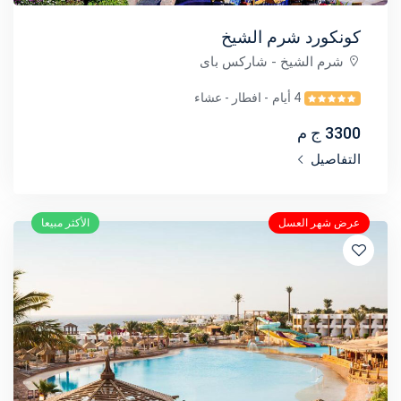
كونكورد شرم الشيخ
شرم الشيخ
- شاركس باى
4 أيام
- افطار - عشاء
3300 ج م
التفاصيل
عرض شهر العسل
الأكثر مبيعا