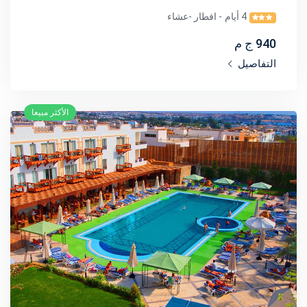
4 أيام
- افطار -عشاء
940 ج م
التفاصيل
الأكثر مبيعا