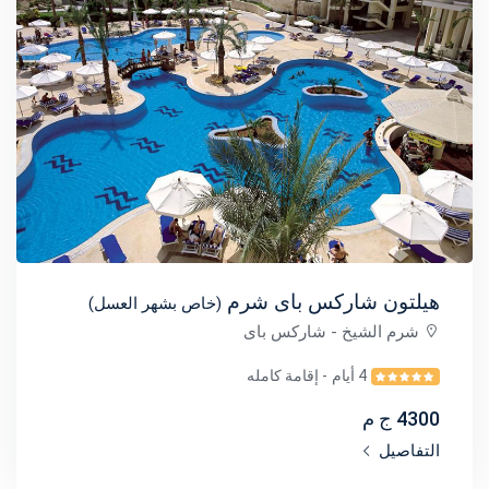
هيلتون شاركس باى شرم
(خاص بشهر العسل)
شرم الشيخ
- شاركس باى
4 أيام
- إقامة كامله
4300 ج م
التفاصيل