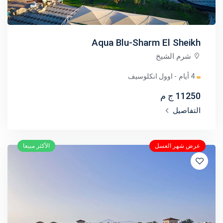
Aqua Blu-Sharm El Sheikh
شرم الشيخ
4 أيام
- اوول انكلوسيف
11250 ج م
التفاصيل
عرض شهر العسل
الأكثر مبيعا