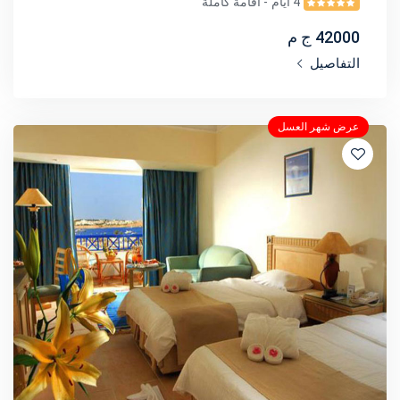
4 أيام
- اقامة كاملة
42000 ج م
التفاصيل
عرض شهر العسل