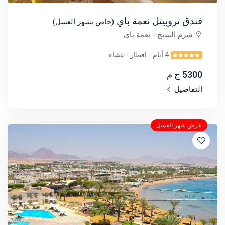
فندق تروبيتل نعمة باي
(خاص بشهر العسل)
شرم الشيخ
- نعمة باي
4 أيام
- افطار - عشاء
5300 ج م
التفاصيل
عرض شهر العسل