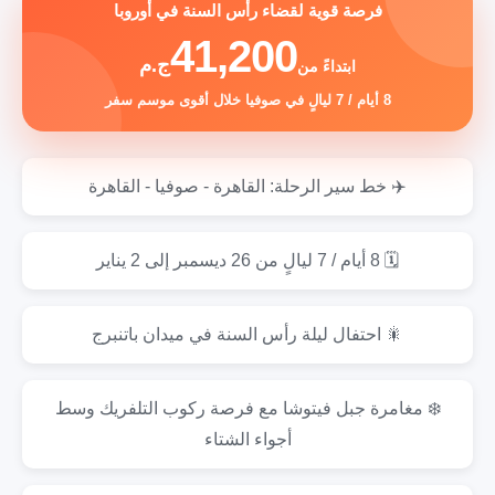
فرصة قوية لقضاء رأس السنة في أوروبا
41,200
ج.م
ابتداءً من
8 أيام / 7 ليالٍ في صوفيا خلال أقوى موسم سفر
✈️ خط سير الرحلة: القاهرة - صوفيا - القاهرة
🗓️ 8 أيام / 7 ليالٍ من 26 ديسمبر إلى 2 يناير
🎇 احتفال ليلة رأس السنة في ميدان باتنبرج
❄️ مغامرة جبل فيتوشا مع فرصة ركوب التلفريك وسط
أجواء الشتاء