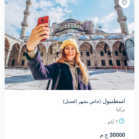
اسطنبول
(خاص بشهر العسل)
تركيا
7 أيام
30000 ج م