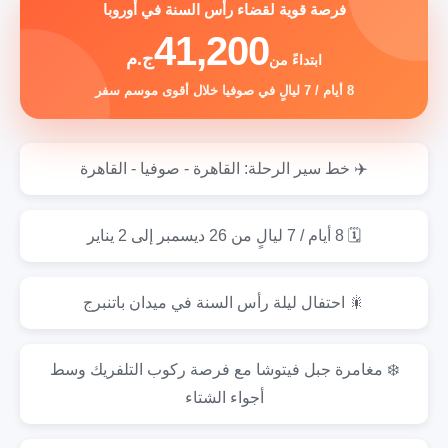
فرصة قوية لقضاء رأس السنة في أوروبا
41,200
ج.م
ابتداءً من
8 أيام / 7 ليالٍ في صوفيا خلال أقوى موسم سفر
✈️ خط سير الرحلة: القاهرة - صوفيا - القاهرة
🗓️ 8 أيام / 7 ليالٍ من 26 ديسمبر إلى 2 يناير
🎇 احتفال ليلة رأس السنة في ميدان باتنبرج
❄️ مغامرة جبل فيتوشا مع فرصة ركوب التلفريك وسط
أجواء الشتاء