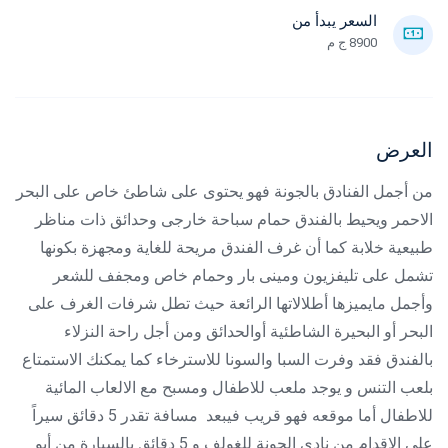
السعر يبدأ من
8900 ج م
العرض
من أجمل الفنادق بالجونة فهو يحتوى على شاطئ خاص على البحر
الاحمر ويحيط بالفندق حمام سباحة خارجى وحدائق ذات مناظر
طبيعية خلابة كما أن غرف الفندق مريحة للغاية ومجهزة بكونها
تشمل على تليفزيون ومينى بار وحمام خاص ومجفف للشعر
وأجمل مايميزها أطلالاتها الرائعة حيث تطل شرفات الغرف على
البحر أو البحيرة الشاطئية أوالحدائق ومن أجل راحة النزلاء
بالفندق فقد وفرت السبا والسونا للاسترخاء كما يمكنك الاستمتاع
بلعب التنس و يوجد ملعب للاطفال ومسبح مع الالعاب المائية
للاطفال أما موقعه فهو قريب فيبعد مسافة تقدر 5 دقائق سيراً
على الاقدام من نادى الجونة للغولف و 5 دقائق بالسيارة من أبو