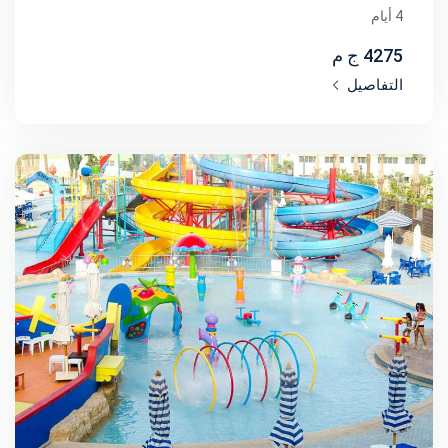
4 أيام
4275 ج م
التفاصيل