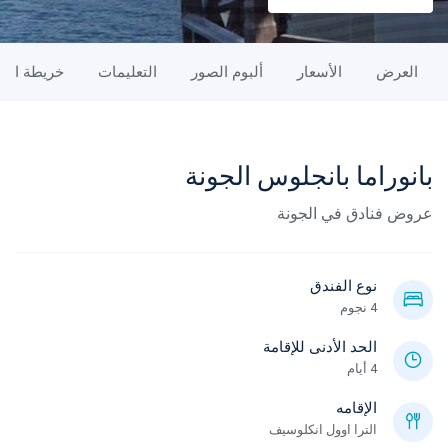
العرض
الأسعار
ألبوم الصور
التعليمات
خريطة الم
بانوراما بانجلوس الجونة
عروض فنادق في الجونة
نوع الفندق
4 نجوم
الحد الأدنى للإقامة
4 أيام
الإقامه
الترا اوول انكلوسيف