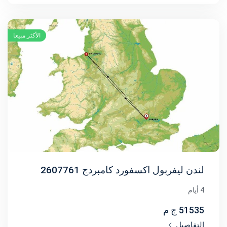
الأكثر مبيعا
لندن ليفربول اكسفورد كامبردج 2607761
4 أيام
51535 ج م
التفاصيل