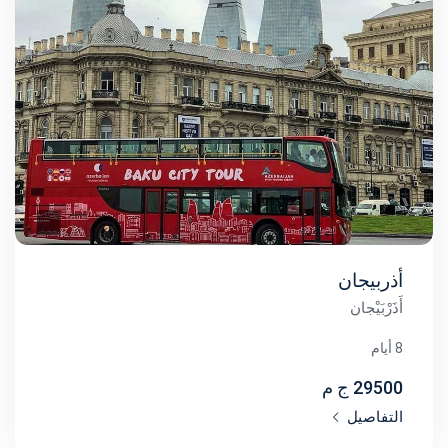
أذربيجان
أَذَرْبَيْجان
8 أيام
29500 ج م
التفاصيل