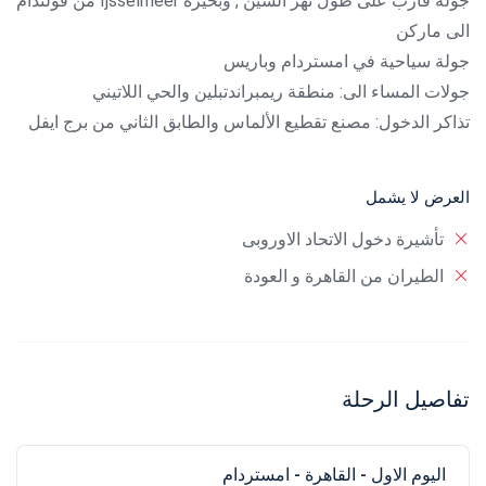
جولة قارب على طول نهر السين , وبحيرة
Ijsselmeer
من فولندام
الى ماركن
جولة سياحية في امستردام وباريس
جولات المساء الى: منطقة ريمبراندتبلين والحي اللاتيني
تذاكر الدخول: مصنع تقطيع الألماس والطابق الثاني من برج ايفل
العرض لا يشمل
تأشيرة دخول الاتحاد الاوروبى
الطيران من القاهرة و العودة
تفاصيل الرحلة
اليوم الاول - القاهرة - امستردام